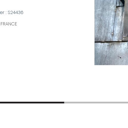
r : S24436
 - FRANCE